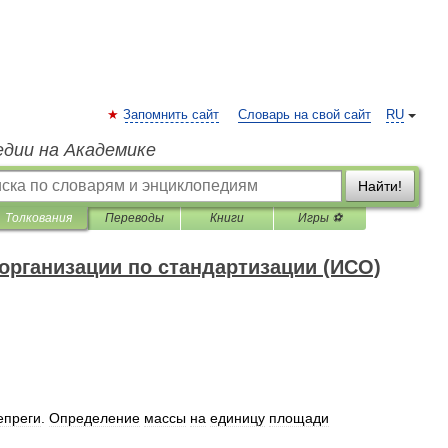
Запомнить сайт
Словарь на свой сайт
RU
едии на Академике
Найти!
Толкования
Переводы
Книги
Игры ⚽
рганизации по стандартизации (ИСО)
епреги
.
Определение
массы
на
единицу
площади