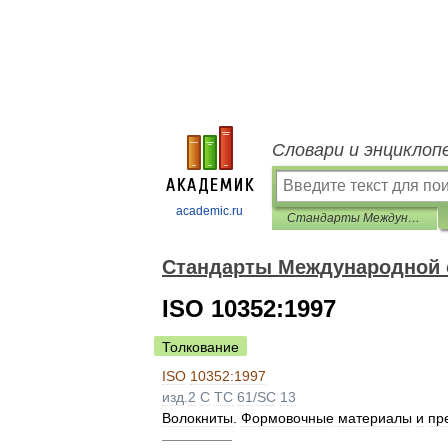
Словари и энциклоп
academic.ru
Стандарты Международной организации по стандартизации (ИСО)
Стандарты Международной о
ISO 10352:1997
Толкование
ISO
10352:1997
изд
.
2
C
TC
61
/
SC
13
Волокниты
.
Формовочные
материалы
и
пр
—————