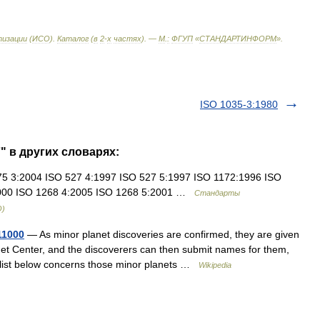
изации
(
ИСО
).
Каталог
(
в
2
-
х
частях
). —
М
.
:
ФГУП
«
СТАНДАРТИНФОРМ
»
.
ISO 1035-3:1980
" в других словарях:
3:2004 ISO 527 4:1997 ISO 527 5:1997 ISO 1172:1996 ISO
2000 ISO 1268 4:2005 ISO 1268 5:2001 …
Стандарты
О)
11000
— As minor planet discoveries are confirmed, they are given
t Center, and the discoverers can then submit names for them,
 list below concerns those minor planets …
Wikipedia