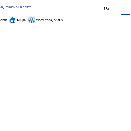
ка
,
Реклама на сайте
18+
omla,
Drupal,
WordPress, MODx.